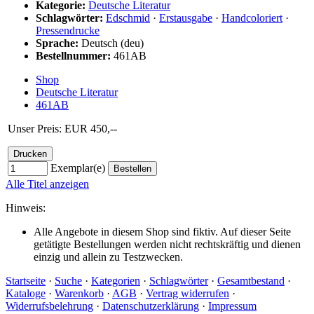
Kategorie:
Deutsche Literatur
Schlagwörter:
Edschmid
·
Erstausgabe
·
Handcoloriert
·
Pressendrucke
Sprache:
Deutsch (deu)
Bestellnummer:
461AB
Shop
Deutsche Literatur
461AB
Unser Preis: EUR 450,--
Exemplar(e)
Alle Titel anzeigen
Hinweis:
Alle Angebote in diesem Shop sind fiktiv. Auf dieser Seite
getätigte Bestellungen werden nicht rechtskräftig und dienen
einzig und allein zu Testzwecken.
Startseite
·
Suche
·
Kategorien
·
Schlagwörter
·
Gesamtbestand
·
Kataloge
·
Warenkorb
·
AGB
·
Vertrag widerrufen
·
Widerrufsbelehrung
·
Datenschutzerklärung
·
Impressum